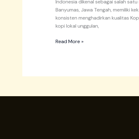
Indonesia dikenal sebagai salah satu
Banyumas, Jawa Tengah, memiliki kek
konsisten menghadirkan kualitas Ko
kopi lokal unggulan,
Read More »