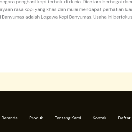
 negara penghasil kopi terbaik di dunia. Diantara berbagai dae
ayaan rasa kopi yang khas dan mulai mendapat perhatian luas
pi Banyumas adalah Logawa Kopi Banyumas. Usaha Ini berfoku
Beranda
Produk
Tentang Kami
Kontak
Daftar