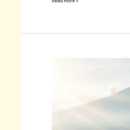
Read More »
Logawa
Kopi
Banyumas
:
Mengangkat
Cita
Rasa
Kopi
Lokal
dari