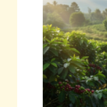
Lereng
Gunung
Slamet