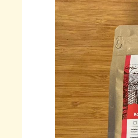
Berkualitas
di
Rumah
Kopi
Banyumas
–
Kopi
Logawa
Asli
Lokal