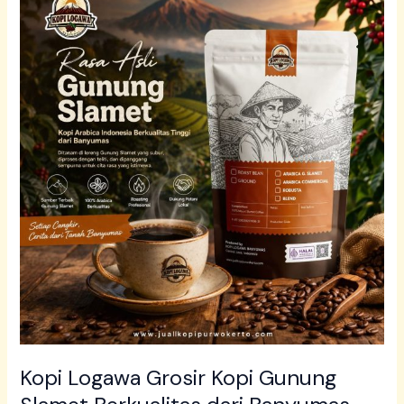
Logawa
Grosir
Kopi
Gunung
Slamet
Berkualitas
dari
Banyumas
Kopi Logawa Grosir Kopi Gunung