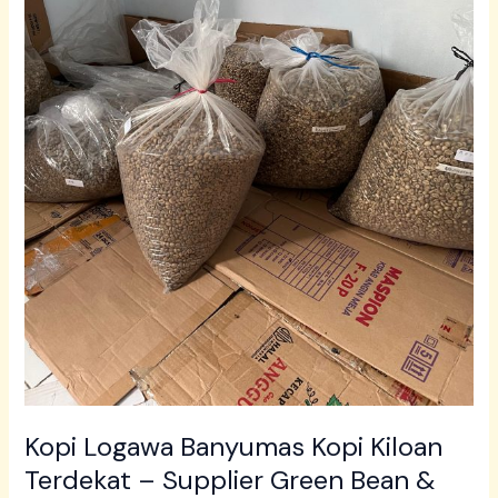
Supplier
Green
Bean
&
Roasted
Bean
di
Banyumas
Kopi Logawa Banyumas Kopi Kiloan
Terdekat – Supplier Green Bean &