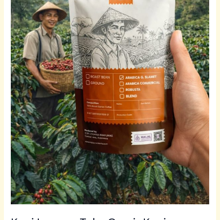
Usaha
dan
Pecinta
Kopi