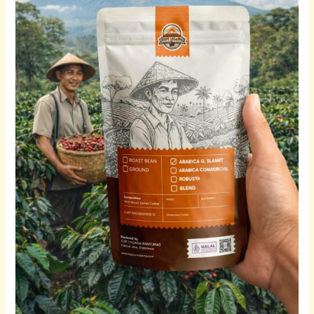
Arabica
Indonesia
dari
Gunung
Slamet