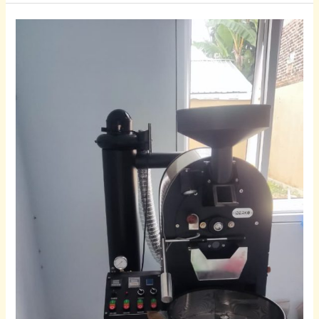
Roastery
Kopi
Banyumas
–
Layanan
Sangrai
Profesional
dari
Kopi
Logawa