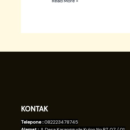
Read More »
KONTAK
Telepone :
082223478745
Alamat :
Jl. Desa Karanggude Kulon No.RT 07 / 01,