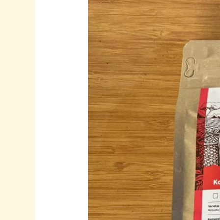
Berkualitas
di
Rumah
Kopi
Banyumas
–
Kopi
Logawa
Asli
Lokal