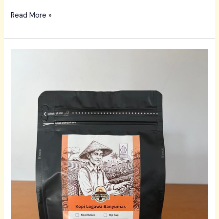
Read More »
Kopi
Gunung
Slamet
dari
Kopi
Logawa
Banyumas:
Cita
Rasa
Pegunungan
dalam
Setiap
Seduhan