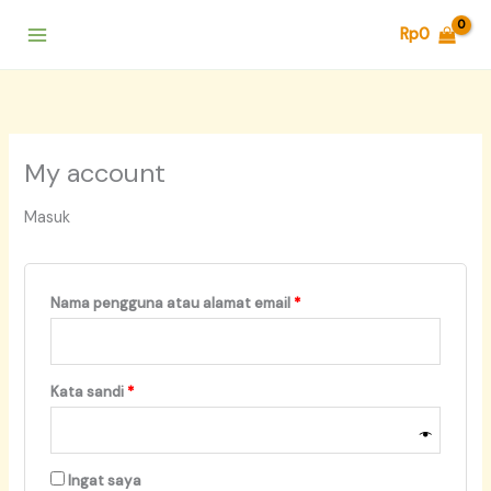
Lewati
Wajib
Wajib
Rp
0
ke
konten
My account
Masuk
Nama pengguna atau alamat email
*
Kata sandi
*
Ingat saya